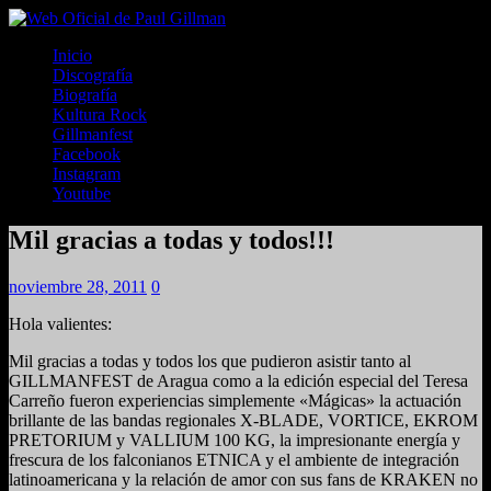
Inicio
Discografía
Biografía
Kultura Rock
Gillmanfest
Facebook
Instagram
Youtube
Mil gracias a todas y todos!!!
noviembre 28, 2011
0
Hola valientes:
Mil gracias a todas y todos los que pudieron asistir tanto al
GILLMANFEST de Aragua como a la edición especial del Teresa
Carreño fueron experiencias simplemente «Mágicas» la actuación
brillante de las bandas regionales X-BLADE, VORTICE, EKROM
PRETORIUM y VALLIUM 100 KG, la impresionante energía y
frescura de los falconianos ETNICA y el ambiente de integración
latinoamericana y la relación de amor con sus fans de KRAKEN no