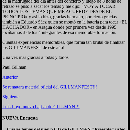
de la madrugada del día antes del concierto y luego de 8 horas de
retraso se puso a sacar los temas y me dijo: «VOY A TOCAR
TODOS LOS TEMAS QUE ME ACUERDE DESDE EL
PRINCIPIO» y así lo hizo, gracias hermano, por cierto gracias
también a Eduardo Sáez quien se montó en la batería para tocar «EL
HACHADOR» en Aragua donde por primera vez desde 1995
tocábamos 3 de los 4 integrantes de esa memorable formación.
Cuantas experiencias memorables, que forma tan brutal de finalizar
los GILLMANFEST de este año!
Una vez mas gracias a todas y todos.
Paul Gillman
Anterior
Se rematará material oficial del GILLMANFEST!!!
Siguiente
Luís Loyo nuevo bajista de GILLMAN!!!
NUEVA Encuesta
¿Cuáles temas del nuevo CD de GILLMAN "Presente" usted