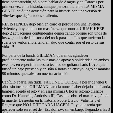
tiene comparación, sólo para hablar de Aragua y en Caracas por
primera vez en la historia, aunque parezca increíble LA MISMA
GENTE dejó una actuación para la historia con una versión de
«lluvia» que dejó a todos si aliento.
RESISTENCIA dejó bien en claro el porque son una leyenda
viviente y hoy en día con mas fuerza que nunca, URIAH HEEP
dejó 2 actuaciones contundentes demostrando porque son unos de
los 4 grandes de la historia del rock para aquellos que tuvieron la
suerte de verlos ahora tendrán algo que contar por el resto de sus
vidas!!!
Por parte de la banda GILLMAN queremos agradecer
profundamente todas las muestras de apoyo y solidaridad en ambos
eventos, en especial a nuestro técnico de guitarra
Luis Loyo
quien
buscó un bajo prestado y en sólo 6 horas de ensayo logró ensamblar
90 minutos que salvaron nuestra actuación.
Capítulo aparte, sin duda, FACUNDO CORAL a pesar de tener 8
años sin tocar en GILLMAN parecía nunca haber dejado a la banda,
también aceptó el reto y en esas mismas 6 horas retomó clásicos
como Dr. Kanoche, Anticristo III, Castillo sobre el mar, el vagón de
la muerte, Despertar en la historia, Pobre Diablo, Valiente y el
Regreso que NO LE TOCABA HACERLO, ya que tenia que
aparecer sólo en el set de «Escalofrío», sin embargo llegando a las 3