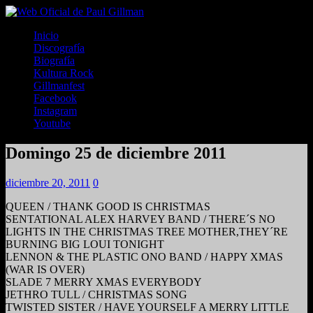
Inicio
Discografía
Biografía
Kultura Rock
Gillmanfest
Facebook
Instagram
Youtube
Domingo 25 de diciembre 2011
diciembre 20, 2011
0
QUEEN / THANK GOOD IS CHRISTMAS
SENTATIONAL ALEX HARVEY BAND / THERE´S NO
LIGHTS IN THE CHRISTMAS TREE MOTHER,THEY´RE
BURNING BIG LOUI TONIGHT
LENNON & THE PLASTIC ONO BAND / HAPPY XMAS
(WAR IS OVER)
SLADE 7 MERRY XMAS EVERYBODY
JETHRO TULL / CHRISTMAS SONG
TWISTED SISTER / HAVE YOURSELF A MERRY LITTLE