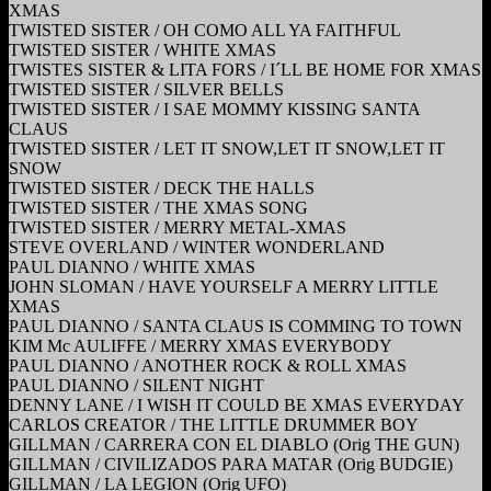
XMAS
TWISTED SISTER / OH COMO ALL YA FAITHFUL
TWISTED SISTER / WHITE XMAS
TWISTES SISTER & LITA FORS / I´LL BE HOME FOR XMAS
TWISTED SISTER / SILVER BELLS
TWISTED SISTER / I SAE MOMMY KISSING SANTA
CLAUS
TWISTED SISTER / LET IT SNOW,LET IT SNOW,LET IT
SNOW
TWISTED SISTER / DECK THE HALLS
TWISTED SISTER / THE XMAS SONG
TWISTED SISTER / MERRY METAL-XMAS
STEVE OVERLAND / WINTER WONDERLAND
PAUL DIANNO / WHITE XMAS
JOHN SLOMAN / HAVE YOURSELF A MERRY LITTLE
XMAS
PAUL DIANNO / SANTA CLAUS IS COMMING TO TOWN
KIM Mc AULIFFE / MERRY XMAS EVERYBODY
PAUL DIANNO / ANOTHER ROCK & ROLL XMAS
PAUL DIANNO / SILENT NIGHT
DENNY LANE / I WISH IT COULD BE XMAS EVERYDAY
CARLOS CREATOR / THE LITTLE DRUMMER BOY
GILLMAN / CARRERA CON EL DIABLO (Orig THE GUN)
GILLMAN / CIVILIZADOS PARA MATAR (Orig BUDGIE)
GILLMAN / LA LEGION (Orig UFO)