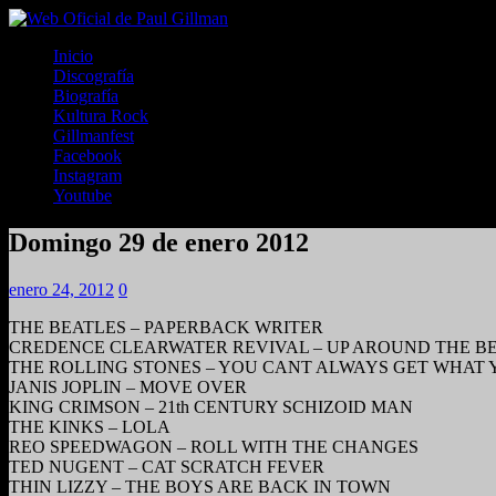
Inicio
Discografía
Biografía
Kultura Rock
Gillmanfest
Facebook
Instagram
Youtube
Domingo 29 de enero 2012
enero 24, 2012
0
THE BEATLES – PAPERBACK WRITER
CREDENCE CLEARWATER REVIVAL – UP AROUND THE B
THE ROLLING STONES – YOU CANT ALWAYS GET WHAT
JANIS JOPLIN – MOVE OVER
KING CRIMSON – 21th CENTURY SCHIZOID MAN
THE KINKS – LOLA
REO SPEEDWAGON – ROLL WITH THE CHANGES
TED NUGENT – CAT SCRATCH FEVER
THIN LIZZY – THE BOYS ARE BACK IN TOWN