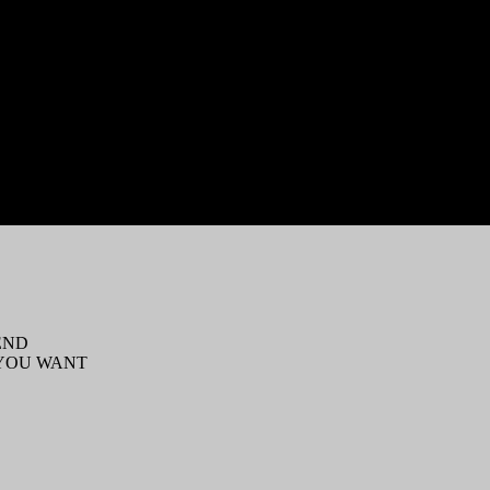
END
 YOU WANT