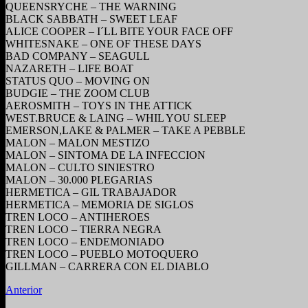
QUEENSRYCHE – THE WARNING
BLACK SABBATH – SWEET LEAF
ALICE COOPER – I´LL BITE YOUR FACE OFF
WHITESNAKE – ONE OF THESE DAYS
BAD COMPANY – SEAGULL
NAZARETH – LIFE BOAT
STATUS QUO – MOVING ON
BUDGIE – THE ZOOM CLUB
AEROSMITH – TOYS IN THE ATTICK
WEST.BRUCE & LAING – WHIL YOU SLEEP
EMERSON,LAKE & PALMER – TAKE A PEBBLE
MALON – MALON MESTIZO
MALON – SINTOMA DE LA INFECCION
MALON – CULTO SINIESTRO
MALON – 30.000 PLEGARIAS
HERMETICA – GIL TRABAJADOR
HERMETICA – MEMORIA DE SIGLOS
TREN LOCO – ANTIHEROES
TREN LOCO – TIERRA NEGRA
TREN LOCO – ENDEMONIADO
TREN LOCO – PUEBLO MOTOQUERO
GILLMAN – CARRERA CON EL DIABLO
Anterior