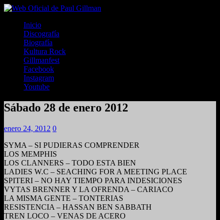
Inicio
Discografía
Biografía
Kultura Rock
Gillmanfest
Facebook
Instagram
Youtube
Sábado 28 de enero 2012
enero 24, 2012
0
SYMA – SI PUDIERAS COMPRENDER
LOS MEMPHIS
LOS CLANNERS – TODO ESTA BIEN
LADIES W.C – SEACHING FOR A MEETING PLACE
SPITERI – NO HAY TIEMPO PARA INDESICIONES
VYTAS BRENNER Y LA OFRENDA – CARIACO
LA MISMA GENTE – TONTERIAS
RESISTENCIA – HASSAN BEN SABBATH
TREN LOCO – VENAS DE ACERO