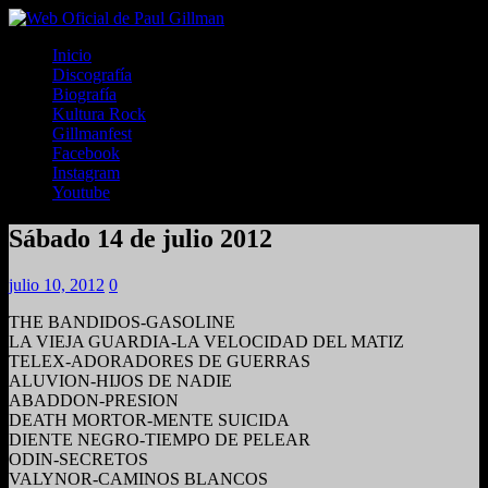
Inicio
Discografía
Biografía
Kultura Rock
Gillmanfest
Facebook
Instagram
Youtube
Sábado 14 de julio 2012
julio 10, 2012
0
THE BANDIDOS-GASOLINE
LA VIEJA GUARDIA-LA VELOCIDAD DEL MATIZ
TELEX-ADORADORES DE GUERRAS
ALUVION-HIJOS DE NADIE
ABADDON-PRESION
DEATH MORTOR-MENTE SUICIDA
DIENTE NEGRO-TIEMPO DE PELEAR
ODIN-SECRETOS
VALYNOR-CAMINOS BLANCOS