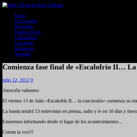
Inicio
Discografía
Biografía
Kultura Rock
Gillmanfest
Facebook
Instagram
Youtube
Comienza fase final de «Escalofrío II… La
julio 12, 2012
0
Atención valientes:
El viernes 13 de Julio «Escalofrío II… la conclusión» comienza su et
La banda tendrá 13 entrevistas en prensa, radio y tv en 10 días y fuer
Estaremos informando desde el lugar de los acontecimientos…
Corran la voz!!!