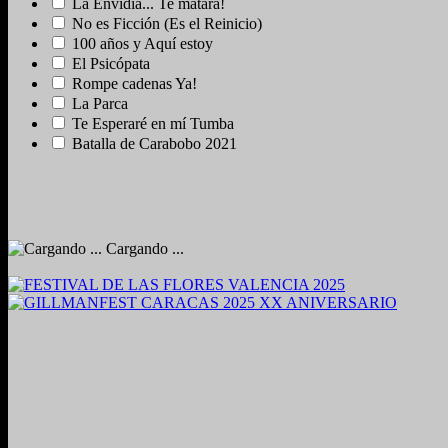
La Envidia... Te matará!
No es Ficción (Es el Reinicio)
100 años y Aquí estoy
El Psicópata
Rompe cadenas Ya!
La Parca
Te Esperaré en mí Tumba
Batalla de Carabobo 2021
Cargando ...
2024. Grabado y Mezclado en Valencia, Venezuela.