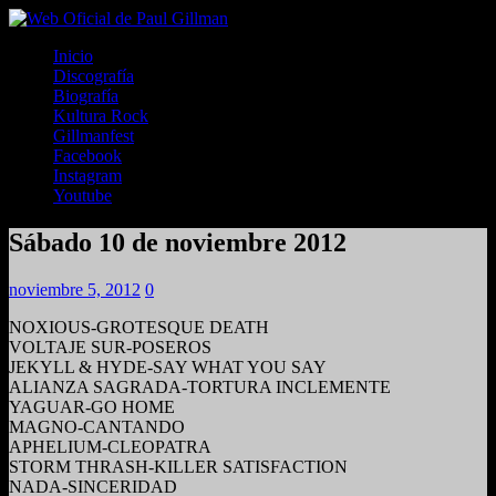
Inicio
Discografía
Biografía
Kultura Rock
Gillmanfest
Facebook
Instagram
Youtube
Sábado 10 de noviembre 2012
noviembre 5, 2012
0
NOXIOUS-GROTESQUE DEATH
VOLTAJE SUR-POSEROS
JEKYLL & HYDE-SAY WHAT YOU SAY
ALIANZA SAGRADA-TORTURA INCLEMENTE
YAGUAR-GO HOME
MAGNO-CANTANDO
APHELIUM-CLEOPATRA
STORM THRASH-KILLER SATISFACTION
NADA-SINCERIDAD