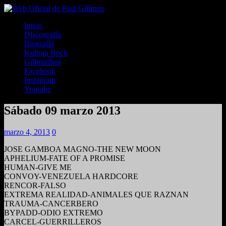
Inicio
Discografía
Biografía
Kultura Rock
Gillmanfest
Facebook
Instagram
Youtube
Sábado 09 marzo 2013
marzo 4, 2013
0
JOSE GAMBOA MAGNO-THE NEW MOON
APHELIUM-FATE OF A PROMISE
HUMAN-GIVE ME
CONVOY-VENEZUELA HARDCORE
RENCOR-FALSO
EXTREMA REALIDAD-ANIMALES QUE RAZNAN
TRAUMA-CANCERBERO
BYPADD-ODIO EXTREMO
CARCEL-GUERRILLEROS