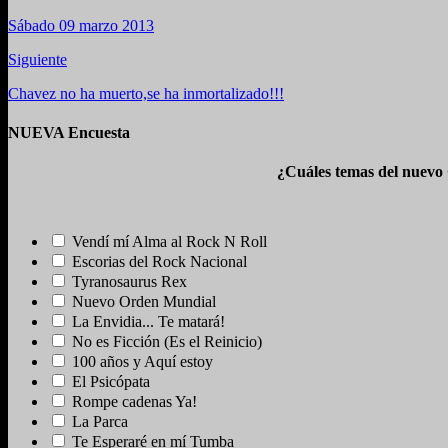
Sábado 09 marzo 2013
Siguiente
Chavez no ha muerto,se ha inmortalizado!!!
NUEVA Encuesta
¿Cuáles temas del nuevo
Vendí mí Alma al Rock N Roll
Escorias del Rock Nacional
Tyranosaurus Rex
Nuevo Orden Mundial
La Envidia... Te matará!
No es Ficción (Es el Reinicio)
100 años y Aquí estoy
El Psicópata
Rompe cadenas Ya!
La Parca
Te Esperaré en mí Tumba