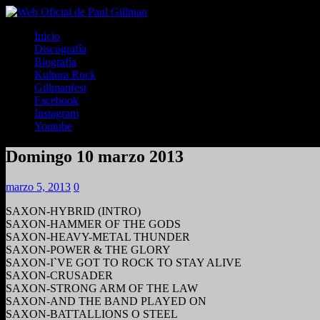
Inicio
Discografía
Biografía
Kultura Rock
Gillmanfest
Facebook
Instagram
Youtube
Domingo 10 marzo 2013
marzo 5, 2013
0
SAXON-HYBRID (INTRO)
SAXON-HAMMER OF THE GODS
SAXON-HEAVY-METAL THUNDER
SAXON-POWER & THE GLORY
SAXON-I`VE GOT TO ROCK TO STAY ALIVE
SAXON-CRUSADER
SAXON-STRONG ARM OF THE LAW
SAXON-AND THE BAND PLAYED ON
SAXON-BATTALLIONS O STEEL