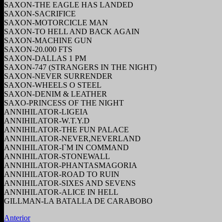
SAXON-THE EAGLE HAS LANDED
SAXON-SACRIFICE
SAXON-MOTORCICLE MAN
SAXON-TO HELL AND BACK AGAIN
SAXON-MACHINE GUN
SAXON-20.000 FTS
SAXON-DALLAS 1 PM
SAXON-747 (STRANGERS IN THE NIGHT)
SAXON-NEVER SURRENDER
SAXON-WHEELS O STEEL
SAXON-DENIM & LEATHER
SAXO-PRINCESS OF THE NIGHT
ANNIHILATOR-LIGEIA
ANNIHILATOR-W.T.Y.D
ANNIHILATOR-THE FUN PALACE
ANNIHILATOR-NEVER,NEVERLAND
ANNIHILATOR-I`M IN COMMAND
ANNIHILATOR-STONEWALL
ANNIHILATOR-PHANTASMAGORIA
ANNIHILATOR-ROAD TO RUIN
ANNIHILATOR-SIXES AND SEVENS
ANNIHILATOR-ALICE IN HELL
GILLMAN-LA BATALLA DE CARABOBO
Anterior