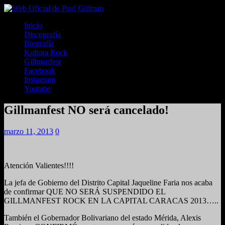
Inicio
Discografía
Biografía
Kultura Rock
Gillmanfest
Facebook
Instagram
Youtube
Gillmanfest NO será cancelado!
marzo 11, 2013
0
Atención Valientes!!!!
La jefa de Gobierno del Distrito Capital Jaqueline Faria nos acaba
de confirmar QUE NO SERÁ SUSPENDIDO EL
GILLMANFEST ROCK EN LA CAPITAL CARACAS 2013…..
También el Gobernador Bolivariano del estado Mérida, Alexis