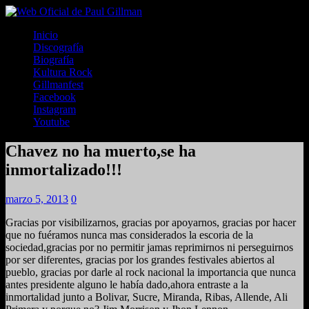
Inicio
Discografía
Biografía
Kultura Rock
Gillmanfest
Facebook
Instagram
Youtube
Chavez no ha muerto,se ha
inmortalizado!!!
marzo 5, 2013
0
Gracias por visibilizarnos, gracias por apoyarnos, gracias por hacer
que no fuéramos nunca mas considerados la escoria de la
sociedad,gracias por no permitir jamas reprimirnos ni perseguirnos
por ser diferentes, gracias por los grandes festivales abiertos al
pueblo, gracias por darle al rock nacional la importancia que nunca
antes presidente alguno le había dado,ahora entraste a la
inmortalidad junto a Bolivar, Sucre, Miranda, Ribas, Allende, Ali