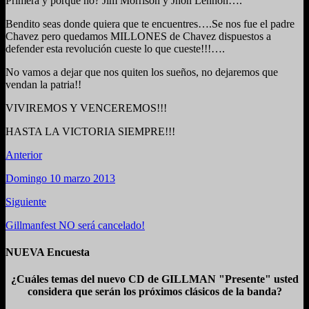
Primera y porque no? Jim Morrison y Jhon Lennon….
Bendito seas donde quiera que te encuentres….Se nos fue el padre
Chavez pero quedamos MILLONES de Chavez dispuestos a
defender esta revolución cueste lo que cueste!!!….
No vamos a dejar que nos quiten los sueños, no dejaremos que
vendan la patria!!
VIVIREMOS Y VENCEREMOS!!!
HASTA LA VICTORIA SIEMPRE!!!
Anterior
Domingo 10 marzo 2013
Siguiente
Gillmanfest NO será cancelado!
NUEVA Encuesta
¿Cuáles temas del nuevo CD de GILLMAN "Presente" usted
considera que serán los próximos clásicos de la banda?