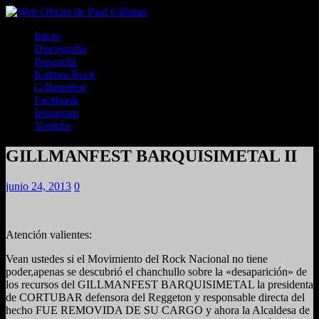
Inicio
Discografía
Biografía
Kultura Rock
Gillmanfest
Facebook
Instagram
Youtube
GILLMANFEST BARQUISIMETAL II
junio 24, 2013
0
Atención valientes:
Vean ustedes si el Movimiento del Rock Nacional no tiene
poder,apenas se descubrió el chanchullo sobre la «desaparición» de
los recursos del GILLMANFEST BARQUISIMETAL la presidenta
de CORTUBAR defensora del Reggeton y responsable directa del
hecho FUE REMOVIDA DE SU CARGO y ahora la Alcaldesa de