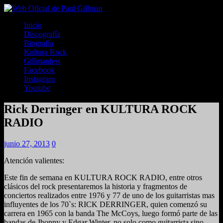
Inicio
Discografía
Biografía
Kultura Rock
Gillmanfest
Facebook
Instagram
Youtube
Rick Derringer en KULTURA ROCK
RADIO
junio 27, 2013
0
Atención valientes:
Este fin de semana en KULTURA ROCK RADIO, entre otros
clásicos del rock presentaremos la historia y fragmentos de
conciertos realizados entre 1976 y 77 de uno de los guitarristas mas
influyentes de los 70`s: RICK DERRINGER, quien comenzó su
carrera en 1965 con la banda The McCoys, luego formó parte de las
bandas de Jhonny y Edgar Winter, no solo como guitarrista sino