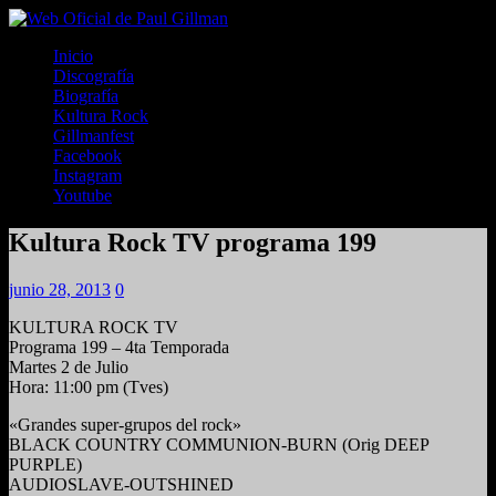
Inicio
Discografía
Biografía
Kultura Rock
Gillmanfest
Facebook
Instagram
Youtube
Kultura Rock TV programa 199
junio 28, 2013
0
KULTURA ROCK TV
Programa 199 – 4ta Temporada
Martes 2 de Julio
Hora: 11:00 pm (Tves)
«Grandes super-grupos del rock»
BLACK COUNTRY COMMUNION-BURN (Orig DEEP
PURPLE)
AUDIOSLAVE-OUTSHINED