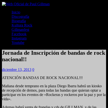
Inicio
Discografía
Biografía
Kultura Rock
Gillmanfest
Facebook
Instagram
Youtube
Jornada de Inscripción de bandas de rock
nacional!!
diciembre 13, 2013
0
ATENCIÓN BANDAS DE ROCK NACIONAL!!!
Mañana desde temprano en la plaza Diego Ibarra habrá un kiosko
de recepción de demos, para todas las bandas que quieran optar a
participar en los eventos de «Rockeras y rockeros por la paz y por la
vida».
Ademas habrá venta de franelas y cds de GILLMAN, y de las