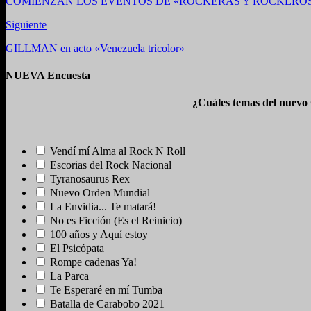
COMIENZAN LOS EVENTOS DE «ROCKERAS Y ROCKEROS P
Siguiente
GILLMAN en acto «Venezuela tricolor»
NUEVA Encuesta
¿Cuáles temas del nuevo
Vendí mí Alma al Rock N Roll
Escorias del Rock Nacional
Tyranosaurus Rex
Nuevo Orden Mundial
La Envidia... Te matará!
No es Ficción (Es el Reinicio)
100 años y Aquí estoy
El Psicópata
Rompe cadenas Ya!
La Parca
Te Esperaré en mí Tumba
Batalla de Carabobo 2021