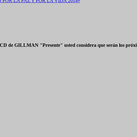
OR LA PAZ Y POR LA VIDA 2014»
 CD de GILLMAN "Presente" usted considera que serán los próxim