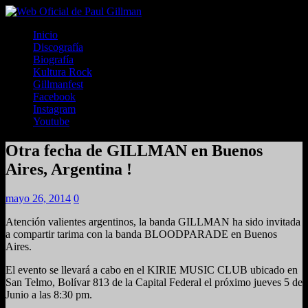
Inicio
Discografía
Biografía
Kultura Rock
Gillmanfest
Facebook
Instagram
Youtube
Otra fecha de GILLMAN en Buenos
Aires, Argentina !
mayo 26, 2014
0
Atención valientes argentinos, la banda GILLMAN ha sido invitada
a compartir tarima con la banda BLOODPARADE en Buenos
Aires.
El evento se llevará a cabo en el KIRIE MUSIC CLUB ubicado en
San Telmo, Bolívar 813 de la Capital Federal el próximo jueves 5 de
Junio a las 8:30 pm.