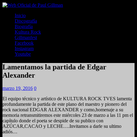
Inicio
Discografía
Biografía
Kultura Rock
Gillmanfest
Facebook
Instagram
Youtube
Lamentamos la partida de Edgar
Alexander
marzo 19, 2016
0
El equipo técnico y artístico de KULTURA ROCK TVES lamenta
profundamente la partida de este plano del maestro y pionero del
rock nacional EDGAR ALEXANDER y como,homenaje a su
memoria retransmitiremos este miércoles 23 de marzo a las 11 pm el
capítulo donde el poeta se despide de su publico con
AZÚCAR,CACAO y LECHE….Invitamos a darle su ultimo
adiós…