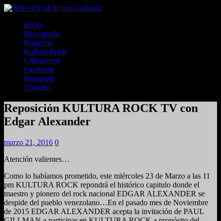
Inicio
Discografía
Biografía
Kultura Rock
Gillmanfest
Facebook
Instagram
Youtube
Reposición KULTURA ROCK TV con
Edgar Alexander
marzo 21, 2016
0
Atención valientes…
Como lo habíamos prometido, este miércoles 23 de Marzo a las 11
pm KULTURA ROCK repondrá el histórico capitulo donde el
maestro y pionero del rock nacional EDGAR ALEXANDER se
despide del pueblo venezolano…En el pasado mes de Noviembre
de 2015 EDGAR ALEXANDER acepta la invitación de PAUL
GILLMAN a participar en KULTURA ROCK a propósito del