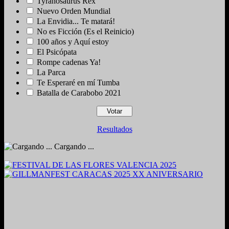
Tyranosaurus Rex
Nuevo Orden Mundial
La Envidia... Te matará!
No es Ficción (Es el Reinicio)
100 años y Aquí estoy
El Psicópata
Rompe cadenas Ya!
La Parca
Te Esperaré en mí Tumba
Batalla de Carabobo 2021
Resultados
Cargando ...
2024. Grabado y Mezclado en Valencia, Venezuela.