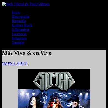
Inicio
Discografía
Biografía
Kultura Rock
Gillmanfest
Facebook
Instagram
Youtube
Más Vivo & en Vivo
agosto 5, 2016
0