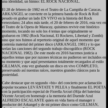
una identidad, un himno: EL ROCK NACIONAL.
El 28 de febrero de 1982 en el Teatro de La Campiña de Caracas,
ARKANGEL se convierte en la primera banda de Rock & Roll
pesado en grabar un lado EN VIVO en la historia del Rock
venezolano; 24 años más tarde, el 20 de febrero de 2016, esta vez en
el Teatro de la Opera de Maracay, quisimos revivir este histórico
momento, tocando no solo los 4 temas que originalmente se
grabaron en 1982 (Rock Nacional, El Rockero, Libertad y Zombi)
sino que nos fuimos al repertorio original de aquel momento que
contenía material del primer disco (ARKANGEL 1981) y lo que
serían las canciones del segundo trabajo discográfico (ROCK
NACIONAL 1982). De este modo en 2016 hacemos justicia a
aquellos temas que por razones técnicas no pudieron ser incluidos en
su momento y que aquí presentamos totalmente recargados al estilo
GILLMAN, esta vez grabando un disco en vivo COMPLETO,
preservando así nuestras raíces, nuestros grandes clásicos para la
posteridad.
Cabe destacar que en segundo «bis» del concierto por aclamación
popular tocamos LEVÁNTATE Y PELEA y finalmente EL POETA
con la participación especial de Fiorella Arcuri (Hija del baterista
Vicente Arcuri) en homenaje a la memoria del Duende Azul
ALFREDO ESCALANTE quien en vida fuera el manager y
productor del Arkangel y de mi primer disco como GILLMAN,