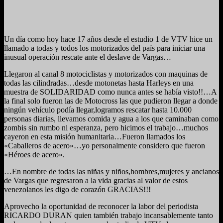
Un día como hoy hace 17 años desde el estudio 1 de VTV hice un
llamado a todas y todos los motorizados del país para iniciar una
inusual operación rescate ante el deslave de Vargas…
Llegaron al canal 8 motociclistas y motorizados con maquinas de
todas las cilindradas…desde motonetas hasta Harleys en una
muestra de SOLIDARIDAD como nunca antes se había visto!!…A
la final solo fueron las de Motocross las que pudieron llegar a donde
ningún vehículo podía llegar,logramos rescatar hasta 10.000
personas diarias, llevamos comida y agua a los que caminaban como
zombis sin rumbo ni esperanza, pero hicimos el trabajo…muchos
cayeron en esta misión humanitaria…Fueron llamados los
«Caballeros de acero»…yo personalmente considero que fueron
«Héroes de acero».
…En nombre de todas las niñas y niños,hombres,mujeres y ancianos
de Vargas que regresaron a la vida gracias al valor de estos
venezolanos les digo de corazón GRACIAS!!!
Aprovecho la oportunidad de reconocer la labor del periodista
RICARDO DURAN quien también trabajo incansablemente tanto