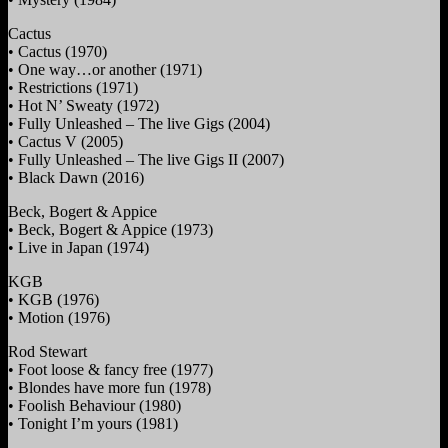
Cactus
• Cactus (1970)
• One way…or another (1971)
• Restrictions (1971)
• Hot N’ Sweaty (1972)
• Fully Unleashed – The live Gigs (2004)
• Cactus V (2005)
• Fully Unleashed – The live Gigs II (2007)
• Black Dawn (2016)
Beck, Bogert & Appice
• Beck, Bogert & Appice (1973)
• Live in Japan (1974)
KGB
• KGB (1976)
• Motion (1976)
Rod Stewart
• Foot loose & fancy free (1977)
• Blondes have more fun (1978)
• Foolish Behaviour (1980)
• Tonight I’m yours (1981)