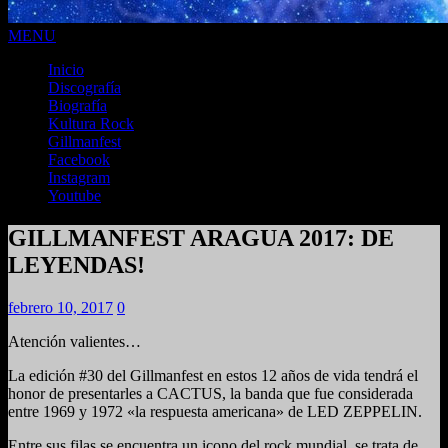
MENU
Inicio
Discografía
Biografía
Kultura Rock
Gillmanfest
Facebook
Instagram
Youtube
GILLMANFEST ARAGUA 2017: DE
LEYENDAS!
febrero 10, 2017
0
Atención valientes…
La edición #30 del Gillmanfest en estos 12 años de vida tendrá el
honor de presentarles a CACTUS, la banda que fue considerada
entre 1969 y 1972 «la respuesta americana» de LED ZEPPELIN.
Entre sus filas se encuentra un icono del rock mundial, se trata de