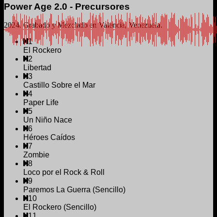
Power Age 2.0 - Precursores
2024. Grabado y Mezclado en Valencia, Venezuela.
1
El Rockero
2
Libertad
3
Castillo Sobre el Mar
4
Paper Life
5
Un Niño Nace
6
Héroes Caídos
7
Zombie
8
Loco por el Rock & Roll
9
Paremos La Guerra (Sencillo)
10
El Rockero (Sencillo)
11