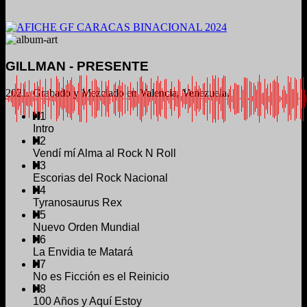
GILLMAN - PRESENTE
2021. Grabado y Mezclado en Valencia, Venezuela.
1
Intro
2
Vendí mí Alma al Rock N Roll
3
Escorias del Rock Nacional
4
Tyranosaurus Rex
5
Nuevo Orden Mundial
6
La Envidia te Matará
7
No es Ficción es el Reinicio
8
100 Años y Aquí Estoy