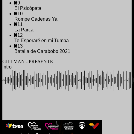
9
El Psicópata
10
Rompe Cadenas Ya!
11
La Parca
12
Te Esperaré en mí Tumba
13
Batalla de Carabobo 2021
GILLMAN - PRESENTE
Intro