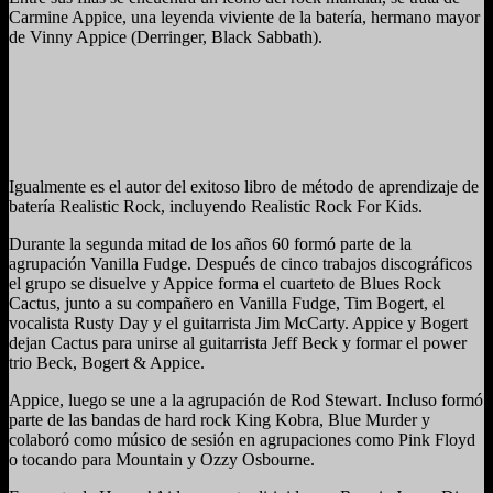
Carmine Appice, una leyenda viviente de la batería, hermano mayor
de Vinny Appice (Derringer, Black Sabbath).
Igualmente es el autor del exitoso libro de método de aprendizaje de
batería Realistic Rock, incluyendo Realistic Rock For Kids.
Durante la segunda mitad de los años 60 formó parte de la
agrupación Vanilla Fudge. Después de cinco trabajos discográficos
el grupo se disuelve y Appice forma el cuarteto de Blues Rock
Cactus, junto a su compañero en Vanilla Fudge, Tim Bogert, el
vocalista Rusty Day y el guitarrista Jim McCarty. Appice y Bogert
dejan Cactus para unirse al guitarrista Jeff Beck y formar el power
trio Beck, Bogert & Appice.
Appice, luego se une a la agrupación de Rod Stewart. Incluso formó
parte de las bandas de hard rock King Kobra, Blue Murder y
colaboró como músico de sesión en agrupaciones como Pink Floyd
o tocando para Mountain y Ozzy Osbourne.