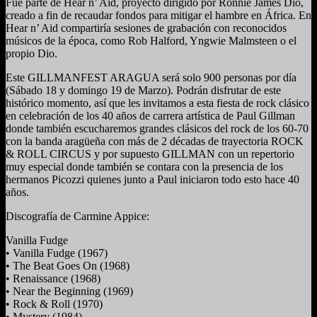
Fue parte de Hear n’ Aid, proyecto dirigido por Ronnie James Dio,
creado a fin de recaudar fondos para mitigar el hambre en África. En
Hear n’ Aid compartiría sesiones de grabación con reconocidos
músicos de la época, como Rob Halford, Yngwie Malmsteen o el
propio Dio.
Este GILLMANFEST ARAGUA será solo 900 personas por día
(Sábado 18 y domingo 19 de Marzo). Podrán disfrutar de este
histórico momento, así que les invitamos a esta fiesta de rock clásico
en celebración de los 40 años de carrera artística de Paul Gillman
donde también escucharemos grandes clásicos del rock de los 60-70
con la banda aragüeña con más de 2 décadas de trayectoria ROCK
& ROLL CIRCUS y por supuesto GILLMAN con un repertorio
muy especial donde también se contara con la presencia de los
hermanos Picozzi quienes junto a Paul iniciaron todo esto hace 40
años.
Discografía de Carmine Appice:
Vanilla Fudge
• Vanilla Fudge (1967)
• The Beat Goes On (1968)
• Renaissance (1968)
• Near the Beginning (1969)
• Rock & Roll (1970)
• Mystery (1984)