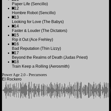
Paper Life (Sencillo)
12
Hombre Robot (Sencillo)
13
Looking for Love (The Babys)
14
Faster & Louder (The Dictators)
15
Rip it Out (Ace Frehley)
16
Bad Reputation (Thin Lizzy)
17
Beyond the Realms of Death (Judas Priest)
18
Train Keep a Rolling (Aerosmith)
Power Age 2.0 - Precursores
El Rockero