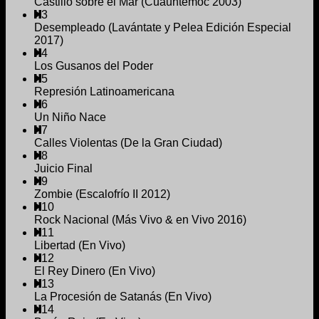
Castillo sobre el Mar (Cuauhtemoc 2003)
3
Desempleado (Lavántate y Pelea Edición Especial
2017)
4
Los Gusanos del Poder
5
Represión Latinoamericana
6
Un Niño Nace
7
Calles Violentas (De la Gran Ciudad)
8
Juicio Final
9
Zombie (Escalofrío II 2012)
10
Rock Nacional (Más Vivo & en Vivo 2016)
11
Libertad (En Vivo)
12
El Rey Dinero (En Vivo)
13
La Procesión de Satanás (En Vivo)
14