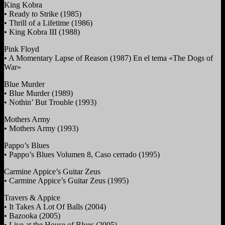
King Kobra
• Ready to Strike (1985)
• Thrill of a Lifetime (1986)
• King Kobra III (1988)
Pink Floyd
• A Momentary Lapse of Reason (1987) En el tema «The Dogs of
War»
Blue Murder
• Blue Murder (1989)
• Nothin’ But Trouble (1993)
Mothers Army
• Mothers Army (1993)
Pappo’s Blues
• Pappo’s Blues Volumen 8, Caso cerrado (1995)
Carmine Appice’s Guitar Zeus
• Carmine Appice’s Guitar Zeus (1995)
Travers & Appice
• It Takes A Lot Of Balls (2004)
• Bazooka (2005)
• Live at the House of Blues (2005).