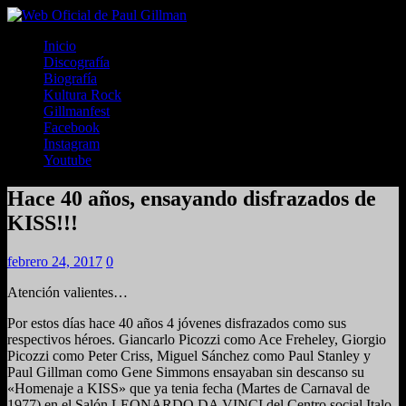
Inicio
Discografía
Biografía
Kultura Rock
Gillmanfest
Facebook
Instagram
Youtube
Hace 40 años, ensayando disfrazados de
KISS!!!
febrero 24, 2017
0
Atención valientes…
Por estos días hace 40 años 4 jóvenes disfrazados como sus
respectivos héroes. Giancarlo Picozzi como Ace Freheley, Giorgio
Picozzi como Peter Criss, Miguel Sánchez como Paul Stanley y
Paul Gillman como Gene Simmons ensayaban sin descanso su
«Homenaje a KISS» que ya tenia fecha (Martes de Carnaval de
1977) en el Salón LEONARDO DA VINCI del Centro social Italo-