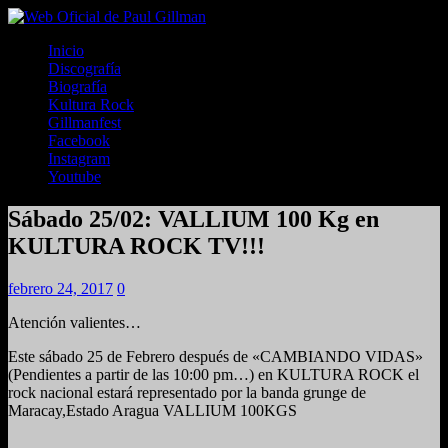
Inicio
Discografía
Biografía
Kultura Rock
Gillmanfest
Facebook
Instagram
Youtube
Sábado 25/02: VALLIUM 100 Kg en
KULTURA ROCK TV!!!
febrero 24, 2017
0
Atención valientes…
Este sábado 25 de Febrero después de «CAMBIANDO VIDAS»
(Pendientes a partir de las 10:00 pm…) en KULTURA ROCK el
rock nacional estará representado por la banda grunge de
Maracay,Estado Aragua VALLIUM 100KGS