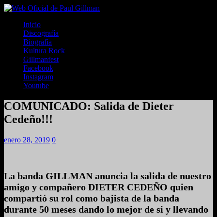
Inicio
Discografía
Biografía
Kultura Rock
Gillmanfest
Facebook
Instagram
Youtube
COMUNICADO: Salida de Dieter
Cedeño!!!
enero 28, 2019
0
La banda GILLMAN anuncia la salida de nuestro
amigo y compañero DIETER CEDEÑO quien
compartió su rol como bajista de la banda
durante 50 meses dando lo mejor de si y llevando