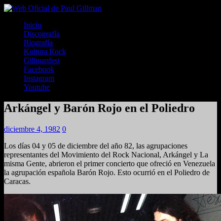
Inicio
Discografía
Biografía
Kultura Rock
Gillmanfest
Facebook
Instagram
Youtube
Arkángel y Barón Rojo en el Poliedro
diciembre 4, 1982
0
Los días 04 y 05 de diciembre del año 82, las agrupaciones
representantes del Movimiento del Rock Nacional, Arkángel y La
misma Gente, abrieron el primer concierto que ofreció en Venezuela
la agrupación española Barón Rojo. Esto ocurrió en el Poliedro de
Caracas.