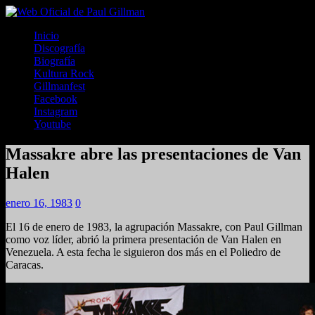
Inicio
Discografía
Biografía
Kultura Rock
Gillmanfest
Facebook
Instagram
Youtube
Massakre abre las presentaciones de Van
Halen
enero 16, 1983
0
El 16 de enero de 1983, la agrupación Massakre, con Paul Gillman
como voz líder, abrió la primera presentación de Van Halen en
Venezuela. A esta fecha le siguieron dos más en el Poliedro de
Caracas.