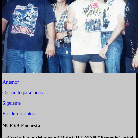
Anterior
Concierto para locos
Siguiente
Escalofrío -Intro-
NUEVA Encuesta
¿Cuáles temas del nuevo CD de GILLMAN "Presente" usted