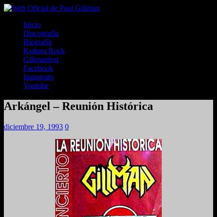
Inicio
Discografía
Biografía
Kultura Rock
Gillmanfest
Facebook
Instagram
Youtube
Arkángel – Reunión Histórica
diciembre 19, 1993
0