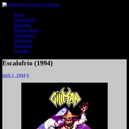
Inicio
Discografía
Biografía
Kultura Rock
Gillmanfest
Facebook
Instagram
Youtube
Escalofrío (1994)
abril 1, 1994
0