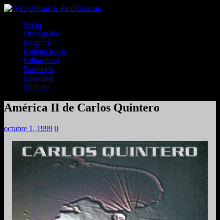
Inicio
Discografía
Biografía
Kultura Rock
Gillmanfest
Facebook
Instagram
Youtube
América II de Carlos Quintero
octubre 1, 1999
0