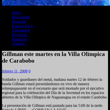
Inicio
Discografía
Biografía
Kultura Rock
Gillmanfest
Facebook
Instagram
Youtube
Gillman este martes en la Villa Olímpica
de Carabobo
febrero 11, 2008
0
Soldados y guardianes del metal, mañana martes 12 de febrero la
banda Gillman estará presentándonos en vivo de manera
relampagueante
en el escenario que será montado por el ejecutivo
regional para la celebración del Día de la Juventud en los espacios
abiertos de la Villa Olímpica de Naguanagua en el estado Carabobo.
La presentación de Gillman está pautada para las 5:00 de la tarde.
Entrada LIBRE… ¡CORRAN LA VOZ!