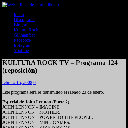
Inicio
Discografía
Biografía
Kultura Rock
Gillmanfest
Facebook
Instagram
Youtube
KULTURA ROCK TV – Programa 124
(reposición)
febrero 15, 2008
0
Este programa será re-transmitido el sábado 23 de enero.
Especial de John Lennon (Parte 2)
JOHN LENNON – IMAGINE.
JOHN LENNON – MOTHER.
JOHN LENNON – POWER TO THE PEOPLE.
JOHN LENNON – MIND GAMES.
JOHN LENNON – STAND BY ME.