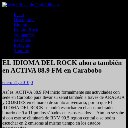
Inicio
Discografía
Biografía
Kultura Rock
Gillmanfest
Facebook
Instagram
Youtube
EL IDIOMA DEL ROCK ahora también
en ACTIVA 88.9 FM en Carabobo
enero 21, 2010
0
Así es, ACTIVA 88.9 FM inicio formalmente sus actividades con
sede en Carbobo para llevar su señal también a través de ARAGUA
y COJEDES en el marco de su 5to aniversario, por lo que EL
IDIOMA DEL ROCK se podrá escuchar en el acostumbrado
horario de 9 a 11 pm los sábados en estos estados… Aún no se sabe
si con esto se eliminará de RNV 90.5 region central o se podrá
escuchar en 2 emisoras al mismo tiempo en los estados