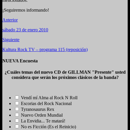
mencionados.
¡Seguiremos informando!
Anterior
sábado 23 de enero 2010
Siguiente
Kultura Rock TV – programa 115 (reposición)
NUEVA Encuesta
¿Cuáles temas del nuevo CD de GILLMAN "Presente" usted
considera que serán los próximos clásicos de la banda?
Vendí mí Alma al Rock N Roll
Escorias del Rock Nacional
Tyranosaurus Rex
Nuevo Orden Mundial
La Envidia... Te matará!
No es Ficción (Es el Reinicio)