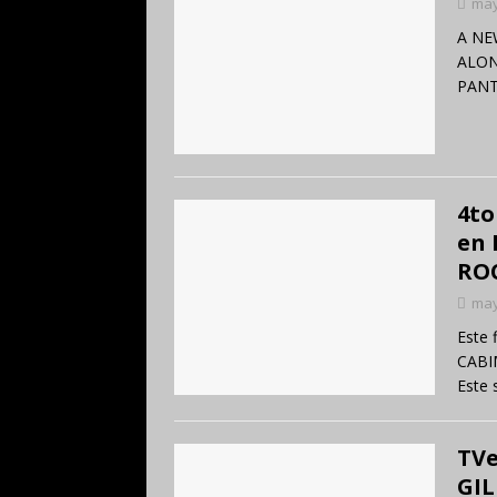
may
A NE
ALON
PANT
4to
en 
ROC
may
Este 
CABI
Este
TVe
GI