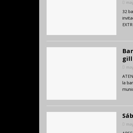
may
32 ba
invit
EXTR
Ban
gil
may
ATEN
la ba
munic
Sáb
may