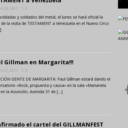
TAMENT a Venezuela
o 28, 2011
0
soldadas y soldados del metal, el lunes se hará oficial la
 de la visita de TESTAMENT a Venezuela en el Nuevo Circo
]
l Gillman en Margarita!!!
o 27, 2011
0
CIÓN GENTE DE MARGARITA: Paul Gillman estará dando el
rsatorio «Rock, propuesta y causa» en la sala «Marianela
 en la Asunción, Avenida 31 de
[…]
firmado el cartel del GILLMANFEST