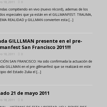
o 18, 2011
0
ndas compitiendo en vivo (nuevo récord), ademas de los
ados especiales que ya están en el GILLMANFEST: TRAUMA,
EMA REALIDAD y GILLMAN convierten esta
[…]
da GILLLMAN presente en el pre-
lmanfest San Francisco 2011!!!
o 18, 2011
0
CIÓN SAN FRANCISCO: Ha sido confirmada la actuación de
nda GILLMAN en el pre-gillmanfest que se realizará en este
ipio del Estado Zulia el
[…]
ado 21 de mayo 2011
o 18, 2011
0