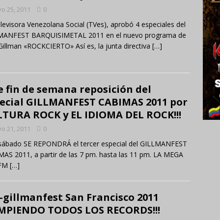
o 25, 2011
0
levisora Venezolana Social (TVes), aprobó 4 especiales del
MANFEST BARQUISIMETAL 2011 en el nuevo programa de
Gillman «ROCKCIERTO» Así es, la junta directiva
[…]
e fin de semana reposición del
ecial GILLMANFEST CABIMAS 2011 por
TURA ROCK y EL IDIOMA DEL ROCK!!!
o 21, 2011
0
sábado SE REPONDRÁ el tercer especial del GILLMANFEST
AS 2011, a partir de las 7 pm. hasta las 11 pm. LA MEGA
 FM
[…]
-gillmanfest San Francisco 2011
MPIENDO TODOS LOS RECORDS!!!