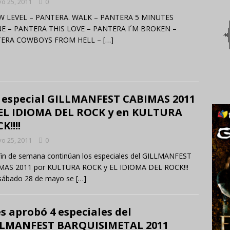
o 25, 2011
0
W LEVEL – PANTERA. WALK – PANTERA 5 MINUTES
E – PANTERA THIS LOVE – PANTERA I´M BROKEN –
ERA COWBOYS FROM HELL –
[…]
 especial GILLMANFEST CABIMAS 2011
EL IDIOMA DEL ROCK y en KULTURA
K!!!!
o 25, 2011
0
fin de semana continúan los especiales del GILLMANFEST
MAS 2011 por KULTURA ROCK y EL IDIOMA DEL ROCK!!!
 sábado 28 de mayo se
[…]
s aprobó 4 especiales del
LLMANFEST BARQUISIMETAL 2011