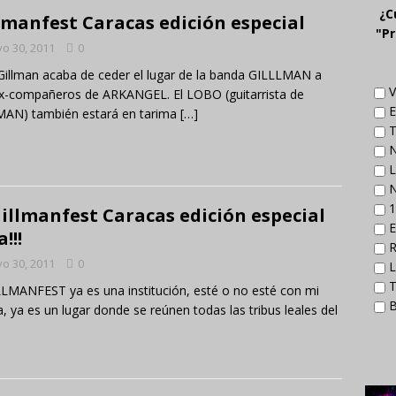
¿C
lmanfest Caracas edición especial
"Pr
o 30, 2011
0
Gillman acaba de ceder el lugar de la banda GILLLMAN a
V
x-compañeros de ARKANGEL. El LOBO (guitarrista de
E
MAN) también estará en tarima
[…]
T
N
L
N
1
Gillmanfest Caracas edición especial
E
a!!!
R
o 30, 2011
0
L
T
LLMANFEST ya es una institución, esté o no esté con mi
B
, ya es un lugar donde se reúnen todas las tribus leales del