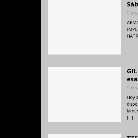
Sáb
may
ARMA
IMPE
HATR
GIL
esa
may
Hoy s
dispo
lamen
[…]