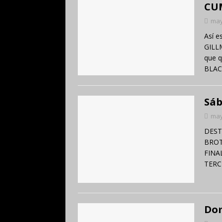
CUM
may
Así e
GILL
que q
BLAC
Sáb
may
DEST
BROT
FINA
TER
Dom