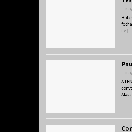
TES
may
Hola 
fecha
de
[…
Pau
may
ATEN
conve
Alas»
Con