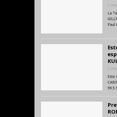
may
La Te
GILL
Paul 
Est
esp
KUL
may
Este 
CABIM
99.5
Pre
RO