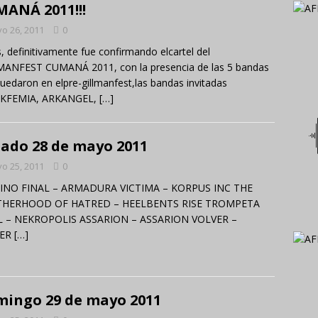
ANÁ 2011!!!
o 26, 2011
0
s, definitivamente fue confirmando elcartel del
MANFEST CUMANÁ 2011, con la presencia de las 5 bandas
uedaron en elpre-gillmanfest,las bandas invitadas
KFEMIA, ARKANGEL,
[…]
ado 28 de mayo 2011
o 25, 2011
0
INO FINAL – ARMADURA VICTIMA – KORPUS INC THE
HERHOOD OF HATRED – HEELBENTS RISE TROMPETA
L – NEKROPOLIS ASSARION – ASSARION VOLVER –
CER
[…]
ingo 29 de mayo 2011