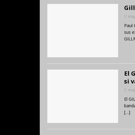
Gil
may
Paul 
sus e
GILL
El 
si v
may
El GI
banda
[…]