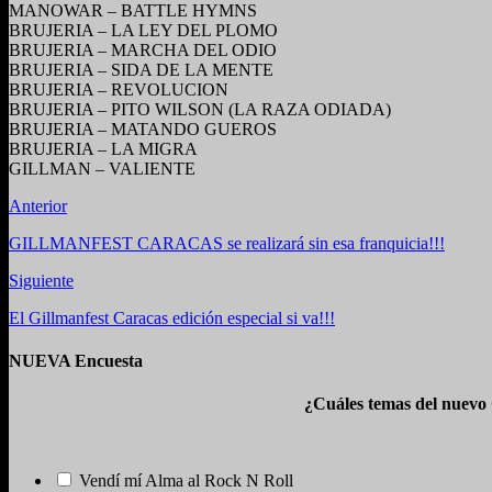
MANOWAR – BATTLE HYMNS
BRUJERIA – LA LEY DEL PLOMO
BRUJERIA – MARCHA DEL ODIO
BRUJERIA – SIDA DE LA MENTE
BRUJERIA – REVOLUCION
BRUJERIA – PITO WILSON (LA RAZA ODIADA)
BRUJERIA – MATANDO GUEROS
BRUJERIA – LA MIGRA
GILLMAN – VALIENTE
Anterior
GILLMANFEST CARACAS se realizará sin esa franquicia!!!
Siguiente
El Gillmanfest Caracas edición especial si va!!!
NUEVA Encuesta
¿Cuáles temas del nuevo
Vendí mí Alma al Rock N Roll