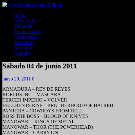
Inicio
Discografía
Biografía
Kultura Rock
Gillmanfest
Facebook
Instagram
Youtube
Sábado 04 de junio 2011
mayo 29, 2011
0
ARMADURA – REY DE REYES
KORPUS INC – MASCARA
TERCER IMPERIO – VOLVER
HELLBENTS RISE – BROTHERHOOD OF HATRED
PANTERA – COWBOYS FROM HELL
ROSS THE BOSS – BLOOD OF KNIVES
MANOWAR – .KINGS OF METAL
MANOWAR – THOR (THE POWERHEAD)
MANOWAR – CARRY ON