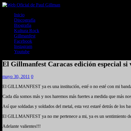
Inicio
Discografía
Biografía
Kultura Rock
Gillmanfest
Facebook
Instagram
Youtube
El Gillmanfest Caracas edición especial si 
mayo 30, 2011
0
El GILLMANFEST ya es una institución, esté o no esté con mi banda, ya
Cada día somos más y nos haremos más fuertes a medida que más nos e
Así que soldadas y soldados del metal, esta vez estaré detrás de los ba
El GILLMANFEST ya no me pertenece a mi, ya es un sentimiento del
Adelante valientes!!!