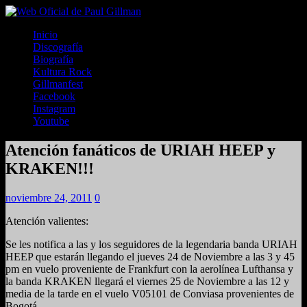
Inicio
Discografía
Biografía
Kultura Rock
Gillmanfest
Facebook
Instagram
Youtube
Atención fanáticos de URIAH HEEP y
KRAKEN!!!
noviembre 24, 2011
0
Atención valientes:
Se les notifica a las y los seguidores de la legendaria banda URIAH
HEEP que estarán llegando el jueves 24 de Noviembre a las 3 y 45
pm en vuelo proveniente de Frankfurt con la aerolínea Lufthansa y
la banda KRAKEN llegará el viernes 25 de Noviembre a las 12 y
media de la tarde en el vuelo V05101 de Conviasa provenientes de
Bogotá.