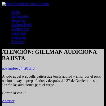
Inicio
Discografía
Biografía
Kultura Rock
Gillmanfest
Facebook
Instagram
Youtube
ATENCIÓN: GILLMAN AUDICIONA
BAJISTA
noviembre 24, 2011
0
A todo aquel o aquella bajista que tenga actitud y amor por el rock
nacional, vayan preparándose, después del 27 de Noviembre se
abrirán las audiciones para el cargo.
Corran la voz!!!
Anterior